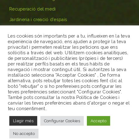
Recuperació del medi
Jardineria i creació d'espais
Les cookies són importants per a tu, influeixen en la teva
Contacta’ns
experiència de navegació, ens ajuden a protegir la teva
privacitat i permeten realitzar les peticions que ens
sol·licitis a través del web. Utilitzem cookies analítiques,
de personalització i publicitàries (pròpies i de tercers)
Carrer de Baix 7 17256 - Masos de Pals
per realitzar perfils basats en els teus hàbits de
navegació i mostrar contingut útil. Si autoritzes la seva
646272969
instal·lació selecciona "Acceptar Cookies" , De forma
alternativa, pots rebutjar totes les cookies fent clic al
botó "rebutjar" o si ho prefereixes pots configurar les
info@servinatura.cat
teves preferències seleccionant "Configurar Cookies".
També pots consultar la nostra Política de Cookies i
canviar les teves preferències abans d'atorgar o negar el
teu consentiment..
Llegir més
Configurar Cookies
Accepto
No accepto