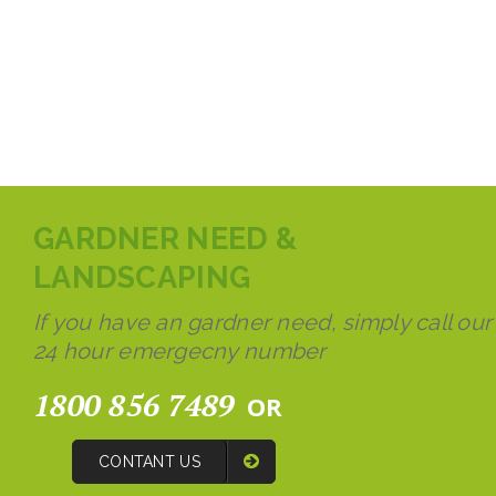
GARDNER NEED &
LANDSCAPING
If you have an gardner need, simply call our
24 hour emergecny number
1800 856 7489
OR
CONTANT US