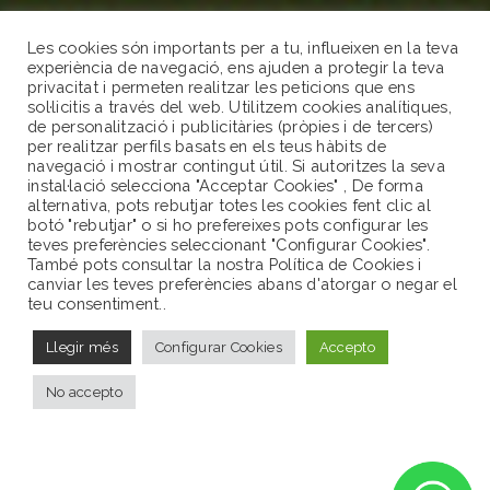
Les cookies són importants per a tu, influeixen en la teva
Contacta’ns
experiència de navegació, ens ajuden a protegir la teva
privacitat i permeten realitzar les peticions que ens
sol·licitis a través del web. Utilitzem cookies analítiques,
de personalització i publicitàries (pròpies i de tercers)
Carrer de Baix 7 17256 - Masos de Pals
per realitzar perfils basats en els teus hàbits de
navegació i mostrar contingut útil. Si autoritzes la seva
646272969
instal·lació selecciona "Acceptar Cookies" , De forma
alternativa, pots rebutjar totes les cookies fent clic al
botó "rebutjar" o si ho prefereixes pots configurar les
info@servinatura.cat
teves preferències seleccionant "Configurar Cookies".
També pots consultar la nostra Política de Cookies i
canviar les teves preferències abans d'atorgar o negar el
teu consentiment..
Llegir més
Configurar Cookies
Accepto
No accepto
Created by: TecnoPro Girona