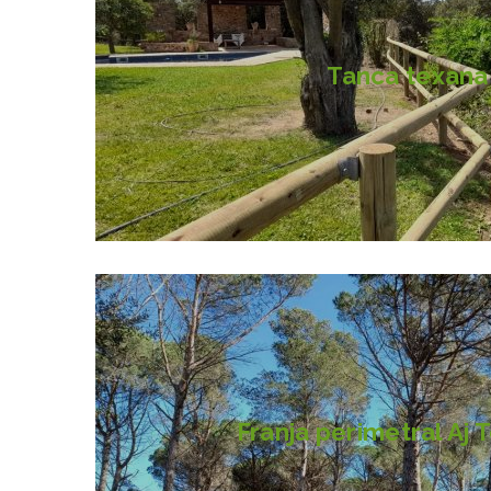
Tanca texana
Franja perimetral Aj 