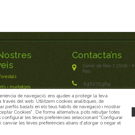
Nostres
Contacta’ns
eis
Carrer de Baix 7 17256 - 
Pals
forestals
646272969
ts i muntatges
periència de navegació, ens ajuden a protegir la teva
ció del medi
info@servinatura.cat
s a través del web. Utilitzem cookies analítiques, de
tzar perfils basats en els teus hàbits de navegació i mostrar
a i creació d'espais
Acceptar Cookies" , De forma alternativa, pots rebutjar totes
ts configurar les teves preferències seleccionant "Configurar
i canviar les teves preferències abans d'atorgar o negar el