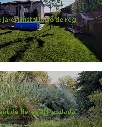
jardí i instal·lació de reg
nt de lleres Aj Peralada