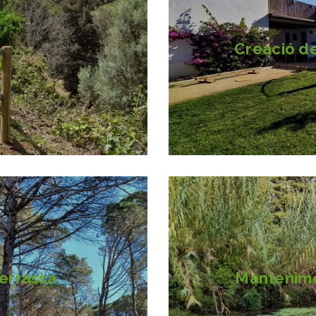
Creació de 
Terrassa
Mantenime