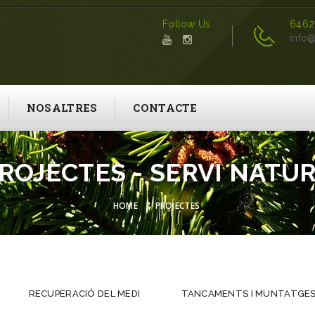
Follow Us
6462
info@
NOSALTRES
CONTACTE
ROJECTES - SERVI NATU
HOME
PROJECTES
RECUPERACIÓ DEL MEDI
TANCAMENTS I MUNTATGE