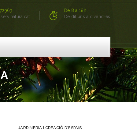
72969
De 8 a 18h
servinatura.cat
De dilluns a divendres
RA
S
JARDINERIA I CREACIÓ D'ESPAIS