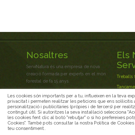
Nosaltres
Els 
Serv
ServiNatura és una empresa de nova
creació formada per experts en el món
Treballs 
forestal de fa 15 anys.
Tancamen
Comptem amb els millors
Les cookies són importants per a tu, influeixen en la teva ex
Recupera
professionals en el sector, tant com per
privacitat i permeten realitzar les peticions que ens sol·liciti
a recuperació d'espais en el medi o per
personalització i publicitàries (pròpies i de tercers) per reali
Jardineri
contingut útil. Si autoritzes la seva instal·lació selecciona "
seguretat en cas d'un incendi en zones
les cookies fent clic al botó "rebutjar" o si ho prefereixes po
properes a edificacions
Cookies". També pots consultar la nostra Política de Cookies 
teu consentiment..
LLEGIR MÉS