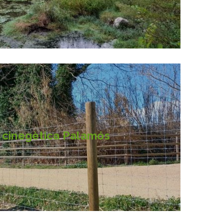
 cinegètica Palamós