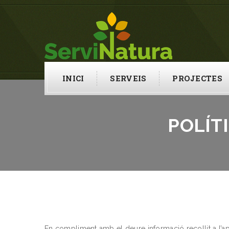
INICI
SERVEIS
PROJECTES
POLÍT
En compliment amb el deure informació recollit a l’apa