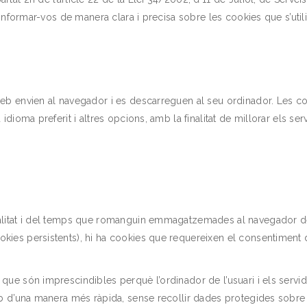
at informar-vos de manera clara i precisa sobre les cookies que s’u
s web envien al navegador i es descarreguen al seu ordinador. Le
idioma preferit i altres opcions, amb la finalitat de millorar els serv
alitat i del temps que romanguin emmagatzemades al navegador de l’
kies persistents), hi ha cookies que requereixen el consentiment d
 que són imprescindibles perquè l’ordinador de l’usuari i els serv
web d’una manera més ràpida, sense recollir dades protegides sobre 