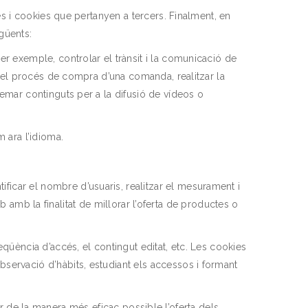
ies i cookies que pertanyen a tercers. Finalment, en
egüents:
per exemple, controlar el trànsit i la comunicació de
ar el procés de compra d’una comanda, realitzar la
zemar continguts per a la difusió de vídeos o
 ara l’idioma.
ficar el nombre d’usuaris, realitzar el mesurament i
web amb la finalitat de millorar l’oferta de productes o
eqüència d’accés, el contingut editat, etc. Les cookies
servació d’hàbits, estudiant els accessos i formant
 de la manera més eficaç possible l’oferta dels