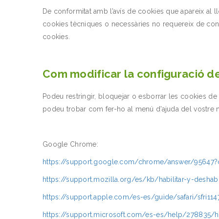
De conformitat amb l’avís de cookies que apareix al l
cookies tècniques o necessàries no requereix de consen
cookies.
Com modificar la configuració de
Podeu restringir, bloquejar o esborrar les cookies de
podeu trobar com fer-ho al menú d’ajuda del vostre n
Google Chrome:
https://support.google.com/chrome/answer/95647?
https://support.mozilla.org/es/kb/habilitar-y-deshabi
https://support.apple.com/es-es/guide/safari/sfri11
https://support.microsoft.com/es-es/help/278835/ho