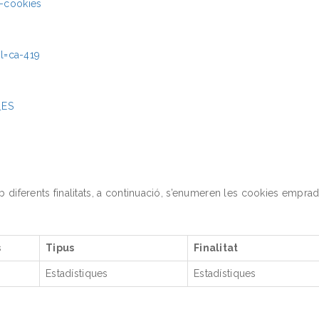
r-cookies
l=ca-419
_ES
mb diferents finalitats, a continuació, s’enumeren les cookies emprad
s
Tipus
Finalitat
Estadístiques
Estadístiques