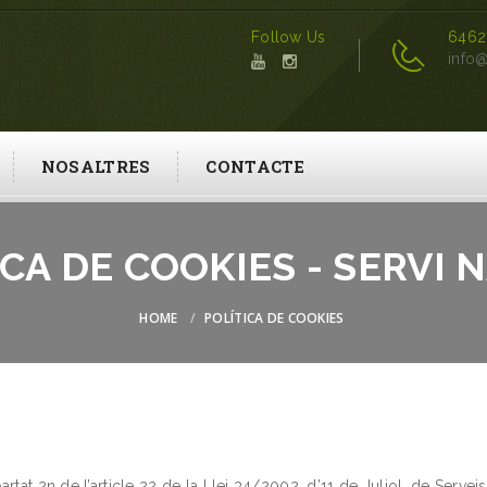
Follow Us
6462
info@
NOSALTRES
CONTACTE
ICA DE COOKIES - SERVI 
HOME
POLÍTICA DE COOKIES
rtat 2n de l’article 22 de la Llei 34/2002, d’11 de Juliol, de Servei