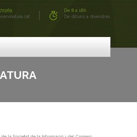
72969
De 8 a 18h
servinatura.cat
De dilluns a divendres
NATURA
s de la Societat de la Informació i del Comerç