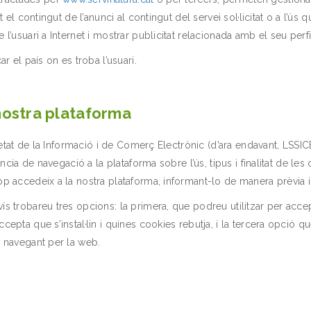
l contingut de l’anunci al contingut del servei sol·licitat o a l’ús q
’usuari a Internet i mostrar publicitat relacionada amb el seu perf
car el país on es troba l’usuari.
 nostra plataforma
ietat de la Informació i de Comerç Electrònic (d’ara endavant, LSSIC
ncia de navegació a la plataforma sobre l’ús, tipus i finalitat de le
p accedeix a la nostra plataforma, informant-lo de manera prèvia i
trobareu tres opcions: la primera, que podreu utilitzar per acceptar
ta que s’instal·lin i quines cookies rebutja, i la tercera opció que
 navegant per la web.