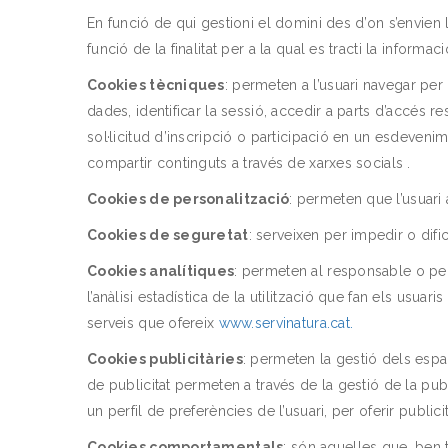
En funció de qui gestioni el domini des d’on s’envien 
funció de la finalitat per a la qual es tracti la inform
Cookies tècniques
: permeten a l’usuari navegar per 
dades, identificar la sessió, accedir a parts d’accés 
sol·licitud d’inscripció o participació en un esdeven
compartir continguts a través de xarxes socials .
Cookies de personalització
: permeten que l’usuari
Cookies de seguretat
: serveixen per impedir o dific
Cookies analítiques
: permeten al responsable o per
l’anàlisi estadística de la utilització que fan els usuar
serveis que ofereix
www.servinatura.cat.
Cookies publicitàries
: permeten la gestió dels espai
de publicitat permeten a través de la gestió de la pu
un perfil de preferències de l’usuari, per oferir public
Cookies comportamentals
: són aquelles que, ben