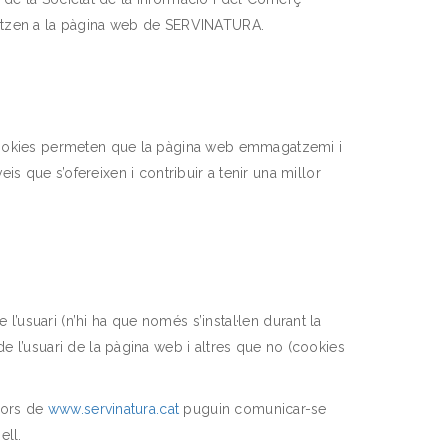
tilitzen a la pàgina web de SERVINATURA.
s cookies permeten que la pàgina web emmagatzemi i
eis que s’ofereixen i contribuir a tenir una millor
usuari (n’hi ha que només s’instal·len durant la
e l’usuari de la pàgina web i altres que no (cookies
idors de
www.servinatura.cat
puguin comunicar-se
ell.