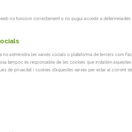
a web no funcioni correctament o no pugui accedir a determinades 
ocials
a no administra les xarxes socials o plataforma de tercers com Face
sa tampoc és responsable de les cookies que instal·len aquestes p
ues de privacitat i cookies d’aquestes xarxes per estar al corrent del 