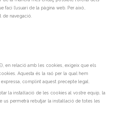
ue faci l’usuari de la pàgina web. Per això,
il de navegació.
E), en relació amb les cookies, exigeix que els
s cookies. Aquesta és la raó per la qual hem
 expressa, complint aquest precepte legal.
 la instal·lació de les cookies al vostre equip, la
 us permetrà rebutjar la instal·lació de totes les