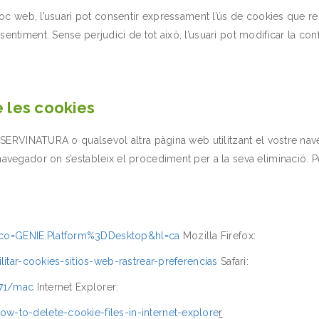
loc web, l’usuari pot consentir expressament l’ús de cookies que re
timent. Sense perjudici de tot això, l’usuari pot modificar la conf
 les cookies
 SERVINATURA o qualsevol altra pàgina web utilitzant el vostre nave
avegador on s’estableix el procediment per a la seva eliminació. P
co=GENIE.Platform%3DDesktop&hl=ca
Mozilla Firefox:
litar-cookies-sitios-web-rastrear-preferencias
Safari:
471/mac
Internet Explorer:
w-to-delete-cookie-files-in-internet-explore
r