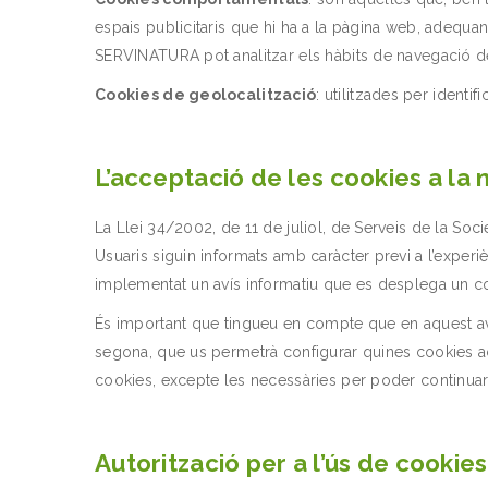
espais publicitaris que hi ha a la pàgina web, adequant e
SERVINATURA pot analitzar els hàbits de navegació de l
Cookies de geolocalització
: utilitzades per identifi
L’acceptació de les cookies a la
La Llei 34/2002, de 11 de juliol, de Serveis de la Soc
Usuaris siguin informats amb caràcter previ a l’experiè
implementat un avís informatiu que es desplega un co
És important que tingueu en compte que en aquest avís 
segona, que us permetrà configurar quines cookies accep
cookies, excepte les necessàries per poder continuar
Autorització per a l’ús de cookies