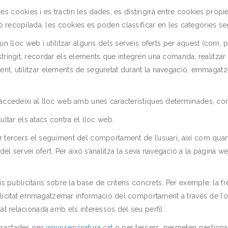
les cookies i es tractin les dades, es distingirà entre cookies pròp
ació recopilada, les cookies es poden classificar en les categories s
un lloc web i utilitzar alguns dels serveis oferts per aquest (com, 
restringit, recordar els elements que integren una comanda, realitz
iment, utilitzar elements de seguretat durant la navegació, emmagat
 accedeixi al lloc web amb unes característiques determinades, com
ultar els atacs contra el lloc web.
 tercers el seguiment del comportament de l’usuari, així com quanti
is del servei ofert. Per això s’analitza la seva navegació a la pàgina 
s publicitaris sobre la base de criteris concrets. Per exemple, la fr
blicitat emmagatzemar informació del comportament a través de l’ob
itat relacionada amb els interessos del seu perfil.
 tractades per
www.servinatura.cat
o per tercers, permeten gestionar