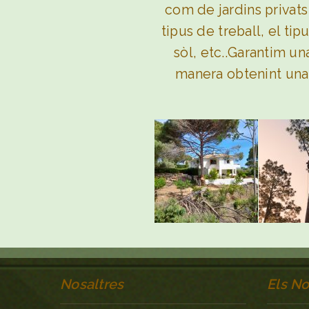
com de jardins privats
tipus de treball, el ti
sòl, etc..Garantim u
manera obtenint una 
Nosaltres
Els No