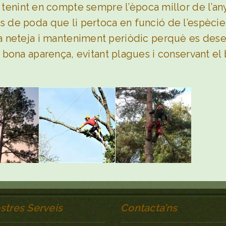
 tenint en compte sempre l’època millor de l’any
pus de poda que li pertoca en funció de l’espècie, 
na neteja i manteniment periòdic perquè es dese
bona aparença, evitant plagues i conservant el b
stres Serveis
Contacta’ns