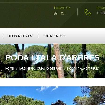
Follow Us
6462
info@
NOSALTRES
CONTACTE
PODA I TALA D’ARBRES
HOME
JARDINERIA I CREACIÓ D’ESPAIS
PODA I TALA D’ARBRES