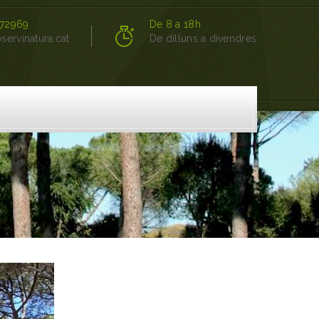
72969
De 8 a 18h
servinatura.cat
De dilluns a divendres