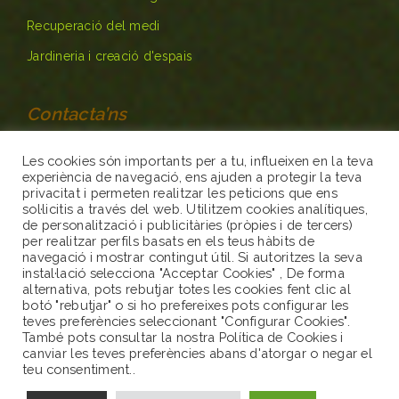
Recuperació del medi
Jardineria i creació d'espais
Contacta’ns
Les cookies són importants per a tu, influeixen en la teva
Carrer de Baix 7 17256 - Masos de Pals
experiència de navegació, ens ajuden a protegir la teva
privacitat i permeten realitzar les peticions que ens
sol·licitis a través del web. Utilitzem cookies analítiques,
646272969
de personalització i publicitàries (pròpies i de tercers)
per realitzar perfils basats en els teus hàbits de
info@servinatura.cat
navegació i mostrar contingut útil. Si autoritzes la seva
instal·lació selecciona "Acceptar Cookies" , De forma
alternativa, pots rebutjar totes les cookies fent clic al
botó "rebutjar" o si ho prefereixes pots configurar les
teves preferències seleccionant "Configurar Cookies".
També pots consultar la nostra Política de Cookies i
canviar les teves preferències abans d'atorgar o negar el
teu consentiment..