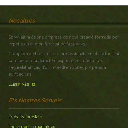
Nosaltres
ServiNatura és una empresa de nova creació formada per
experts en el món forestal de fa 15 anys.
Comptem amb els millors professionals en el sector, tant
com per a recuperació d'espais en el medi o per
seguretat en cas d'un incendi en zones properes a
edificacions
LLEGIR MÉS
Els Nostres Serveis
Treballs forestals
Tancaments i muntatges