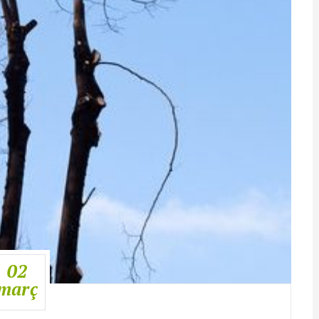
02
març