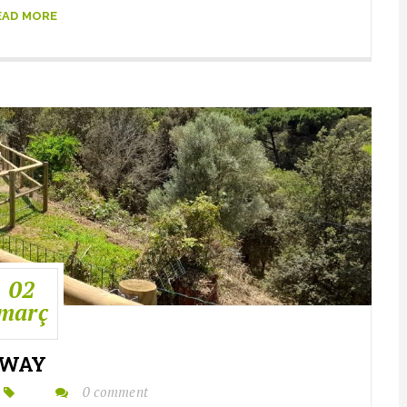
EAD MORE
02
març
WAY
0 comment