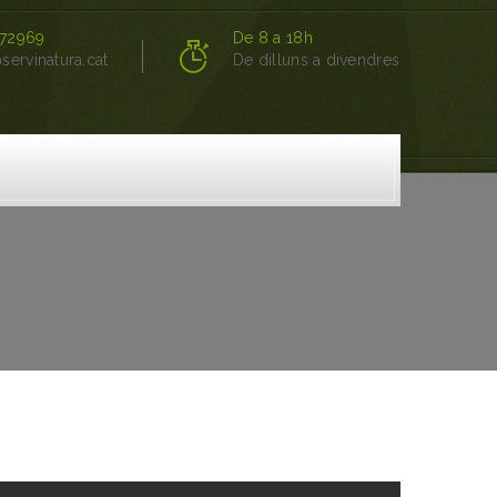
72969
De 8 a 18h
servinatura.cat
De dilluns a divendres