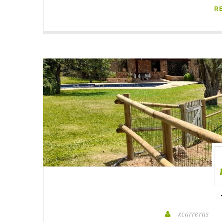
R
xcarreras