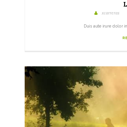
xcarreras
Duis aute irure dolor i
R