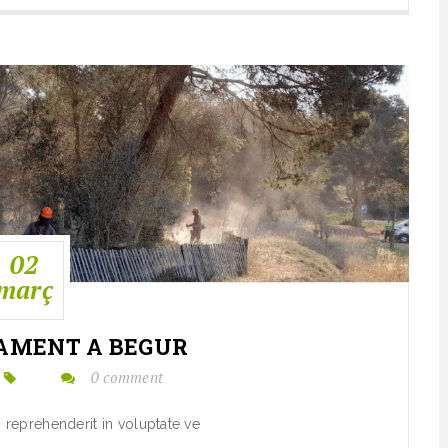
02
març
AMENT A BEGUR
0 comment
n reprehenderit in voluptate ve