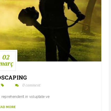
02
març
DSCAPING
0 comment
n reprehenderit in voluptate ve
EAD MORE