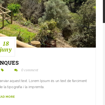
18
juny
ANQUES
0 comment
canviar aquest text. Lorem Ipsum és un text de farciment
de la tipografia i la impremta.
EAD MORE