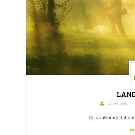
LAN
xcarreras
Duis aute irure dolor i
R