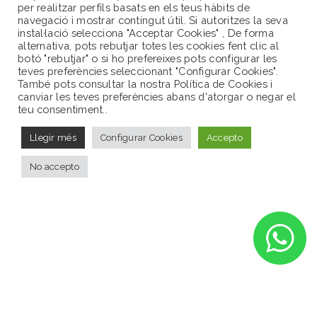
per realitzar perfils basats en els teus hàbits de
navegació i mostrar contingut útil. Si autoritzes la seva
646272969
instal·lació selecciona "Acceptar Cookies" , De forma
alternativa, pots rebutjar totes les cookies fent clic al
botó "rebutjar" o si ho prefereixes pots configurar les
info@servinatura.cat
teves preferències seleccionant "Configurar Cookies".
També pots consultar la nostra Política de Cookies i
canviar les teves preferències abans d'atorgar o negar el
teu consentiment..
Llegir més
Configurar Cookies
Accepto
No accepto
Created by: TecnoPro Girona
Servi Natura 2022 -
Política de Privacitat
-
Avís Legal
-
Política
de cookies