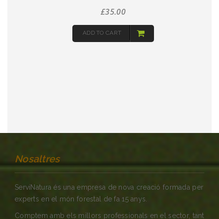
£
35.00
ADD TO CART
Nosaltres
ServiNatura és una empresa de nova creació formada per
experts en el món forestal de fa 15 anys.
Comptem amb els millors professionals en el sector, tant