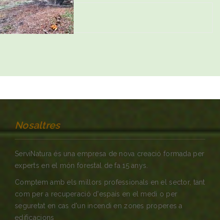
SHARE
Nosaltres
ServiNatura és una empresa de nova creació formada per
experts en el món forestal de fa 15 anys.
Comptem amb els millors professionals en el sector, tant
com per a recuperació d'espais en el medi o per
seguretat en cas d'un incendi en zones properes a
edificacions