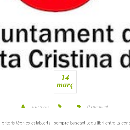
14
març
xcarreras
0 comment
s criteris tècnics establerts i sempre buscant l’equilibri entre la co