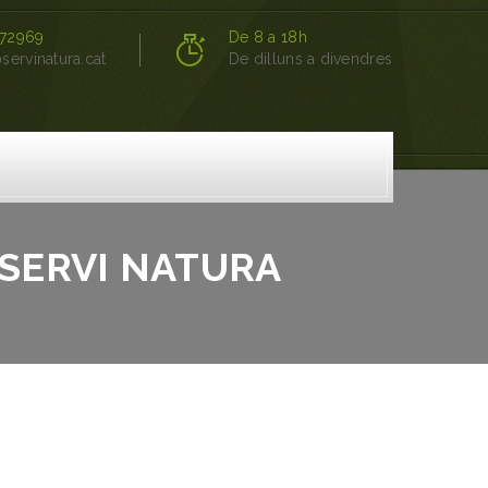
72969
De 8 a 18h
servinatura.cat
De dilluns a divendres
 SERVI NATURA